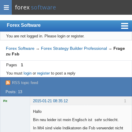
forex
software
Forex Software
You are not logged in.
Please login or register.
Index
Mobile
Forex Software
→
Forex Strategy Builder Professional
→
Frage
zu Fsb
User list
Pages
1
Rules
You must
login
or
register
to post a reply
Register
RSS topic feed
Login
Posts: 13
2015-01-21 08:35:12
1
Pit
Licensed
Member
Hallo
Offline
Bin neu leider ist mein Englisch ist sehr schlecht.
In Mt4 sind viele Indikatoren die Fsb verwendet nicht