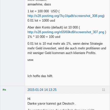
annaehme, dass
1 lot = 100 000 USD (
http://s28.postimg.org/7ky1fqa8t/screenshot_308.png
)
0.01 lot = 1000 usd
Aber dein Konto (default) ist 10 000 (
http://s28.postimg.org/n55f69kd9/screenshot_307.png
)
1% * 10 000 = 100 usd
0.01 lot is 10 mal mehr als 1%, wenn deine Strategie
mehr Geld investiert, wird die auch mehr profitieren und
mit weniger Geld kommen auch klieniere Profits.
usw.
Ich hoffe das hilft.
2015-01-24 14:13:25
11
Pit
Licensed
Member
Hi
Offline
Danke yavor kannst gut Deutsch .