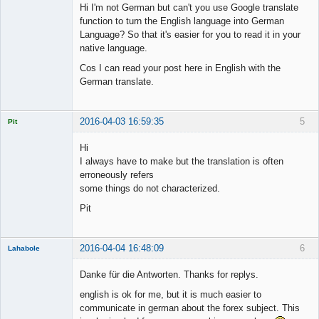
Member
Hi I'm not German but can't you use Google translate
Offline
function to turn the English language into German
Language? So that it's easier for you to read it in your
native language.
Cos I can read your post here in English with the
German translate.
2016-04-03 16:59:35
5
Pit
Licensed
Member
Hi
Offline
I always have to make but the translation is often
erroneously refers
some things do not characterized.
Pit
2016-04-04 16:48:09
6
Lahabole
New member
Danke für die Antworten. Thanks for replys.
Offline
english is ok for me, but it is much easier to
communicate in german about the forex subject. This