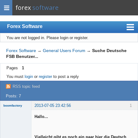
forex
software
Forex Software
You are not logged in.
Please login or register.
Index
Mobile
Forex Software
→
General Users Forum
→
Suche Deutsche
FSB Benutzer...
User list
Pages
1
Rules
You must
login
or
register
to post a reply
Register
RSS topic feed
Login
Posts: 7
2013-07-05 23:42:56
1
boomfactory
Hallo...
Member
Vielleicht gibt es noch ein paar hier die Deutsch