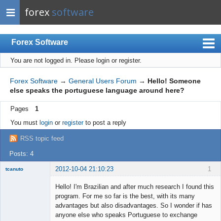
forex
software
Forex Software
You are not logged in.
Please login or register.
Index
Mobile
Forex Software
→
General Users Forum
→
Hello! Someone
else speaks the portuguese language around here?
User list
Pages
1
Rules
You must
login
or
register
to post a reply
Register
RSS topic feed
Login
Posts: 4
2012-10-04 21:10:23
1
tcanuto
Member
Hello! I'm Brazilian and after much research I found this
Offline
program. For me so far is the best, with its many
advantages but also disadvantages. So I wonder if has
anyone else who speaks Portuguese to exchange