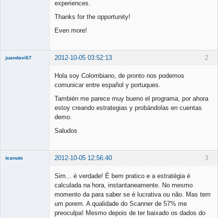
experiences.
Thanks for the opportunity!
Even more!
2012-10-05 03:52:13
2
juandavi67
New member
Hola soy Colombiano, de pronto nos podemos
Offline
comunicar entre español y portuques.
También me parece muy bueno el programa, por ahora
estoy creando estrategias y probándolas en cuentas
demo.
Saludos
2012-10-05 12:56:40
3
tcanuto
Member
Sim... é verdade! É bem pratico e a estratégia é
Offline
calculada na hora, instantaneamente. No mesmo
momento da para saber se é lucrativa ou não. Mas tem
um porem. A qualidade do Scanner de 57% me
preoculpa! Mesmo depois de ter baixado os dados do